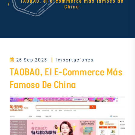
TAOBAO, el e-commerce más famoso de
China
26 Sep 2023
Importaciones
TAOBAO, El E-Commerce Más
Famoso De China