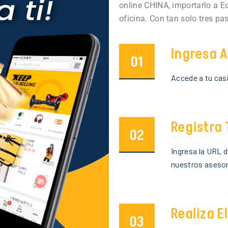
online CHINA, importarlo a E
oficina. Con tan solo tres p
Ingresa 
01
Accede a tu cas
Registra
02
Ingresa la URL 
nuestros asesor
Realiza E
03